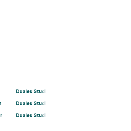
Duales Studium Dornbirn
Duales Studium Kapfenberg
r
Duales Studium Leoben