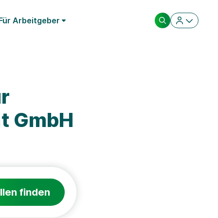
Für Arbeitgeber
r
nt GmbH
llen finden