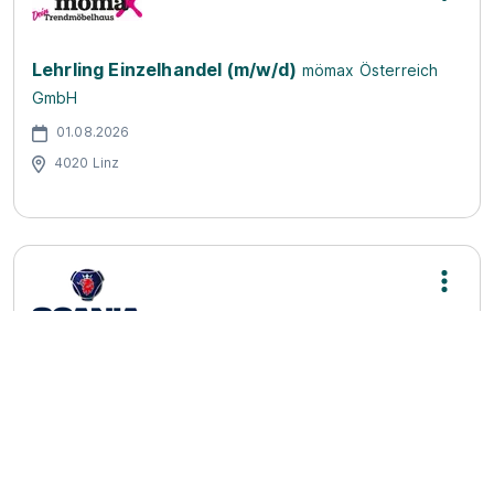
Lehrling Einzelhandel (m/w/d)
mömax Österreich
GmbH
01.08.2026
4020 Linz
Lehre zum Betriebslogistiker (m/w/d) 2026
Ersatzteillager
Scania Österreich Ges.m.b.H.
01.09.2026
4053 Haid
1.026 - 1.580 € pro Monat