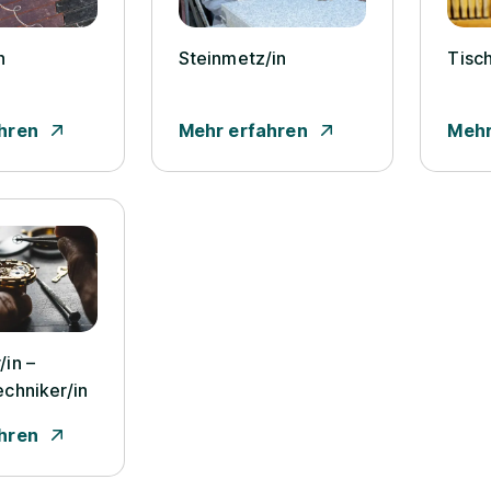
n
Steinmetz/­in
Tisch
hren
Mehr erfahren
Mehr
­in –
chniker/­in
hren