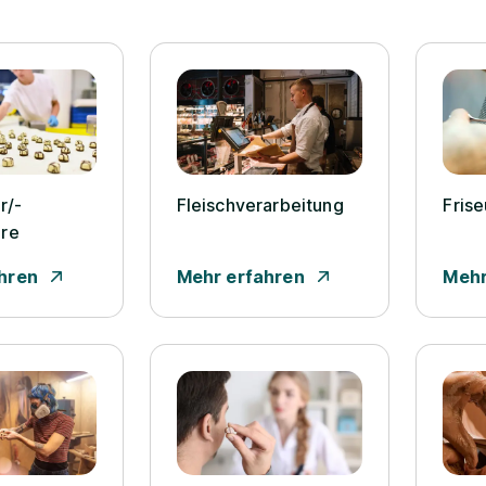
r/­
Fleischverarbeitung
Friseu
ère
hren
Mehr erfahren
Mehr