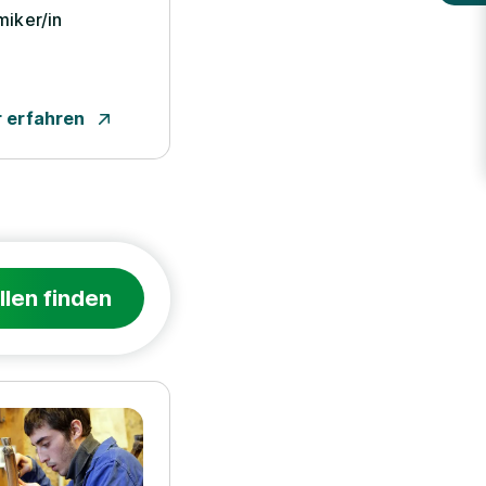
iker/­in
 erfahren
llen finden