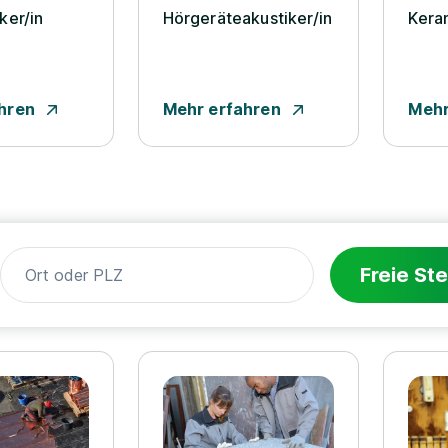
er/­in
Hörgeräteakustiker/­in
Keram
hren
Mehr erfahren
Mehr
Freie Ste