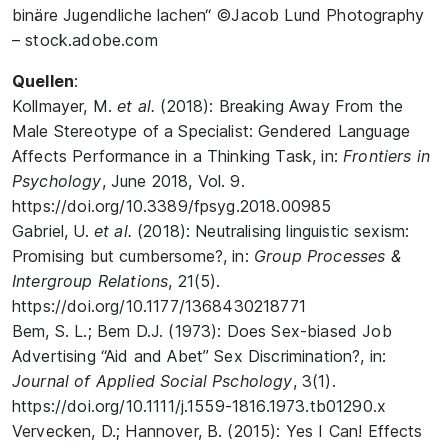
binäre Jugendliche lachen“ ©Jacob Lund Photography
– stock.adobe.com
Quellen
:
Kollmayer, M.
et al.
(2018): Breaking Away From the
Male Stereotype of a Specialist: Gendered Language
Affects Performance in a Thinking Task, in:
Frontiers in
Psychology
, June 2018, Vol. 9.
https://doi.org/10.3389/fpsyg.2018.00985
Gabriel, U.
et al.
(2018): Neutralising linguistic sexism:
Promising but cumbersome?, in:
Group Processes &
Intergroup Relations
, 21(5).
https://doi.org/10.1177/1368430218771
Bem, S. L.; Bem D.J. (1973): Does Sex-biased Job
Advertising “Aid and Abet” Sex Discrimination?, in:
Journal of Applied Social Pschology
, 3(1).
https://doi.org/10.1111/j.1559-1816.1973.tb01290.x
Vervecken, D.; Hannover, B. (2015): Yes I Can! Effects