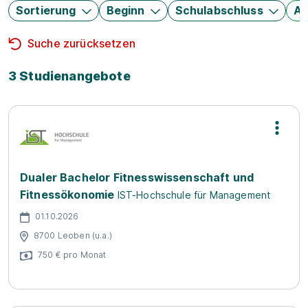
Sortierung
Beginn
Schulabschluss
Au
Suche zurücksetzen
3 Studienangebote
Dualer Bachelor Fitnesswissenschaft und
Fitnessökonomie
IST-Hochschule für Management
01.10.2026
8700 Leoben (u.a.)
750 € pro Monat