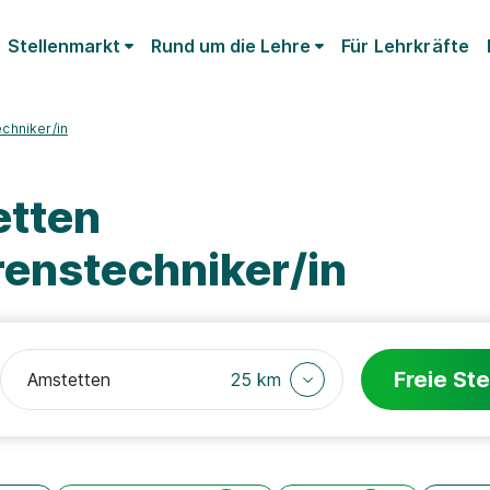
Stellenmarkt
Rund um die Lehre
Für Lehrkräfte
chniker/in
etten
renstechniker/in
Freie Ste
25 km