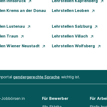
llen Innsbruck
Lehrstellen Kapfenberg
llen Krems an der Donau
Lehrstellen Leoben
llen Lustenau
Lehrstellen Salzburg
llen Traun
Lehrstellen Villach
llen Wiener Neustadt
Lehrstellen Wolfsberg
enportal
gendergerechte Sprache
wichtig ist.
l-Jobbörsen in
Für Bewerber
Für Arbe
Alle Städte
Stelle bu