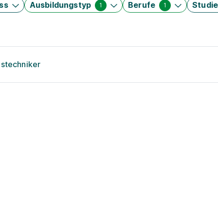
ss
Ausbildungstyp
Berufe
Studi
1
1
nstechniker