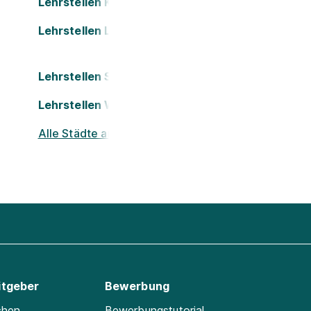
Lehrstellen Klagenfurt
Lehrstellen Leonding
Lehrstellen St. Pölten
Lehrstellen Wels
Alle Städte ansehen
itgeber
Bewerbung
chen
Bewerbungstutorial