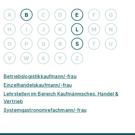
A
B
C
D
E
F
G
H
I
J
K
L
M
N
O
P
Q
R
S
T
U
V
W
X
Y
Z
Betriebslogistikkaufmann/-frau
Einzelhandelskaufmann/-frau
Lehrstellen im Bereich Kaufmännisches, Handel &
Vertrieb
Systemgastronomiefachmann/-frau