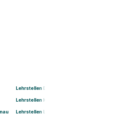
Lehrstellen Dornbirn
Lehrstellen Kapfenberg
onau
Lehrstellen Leonding