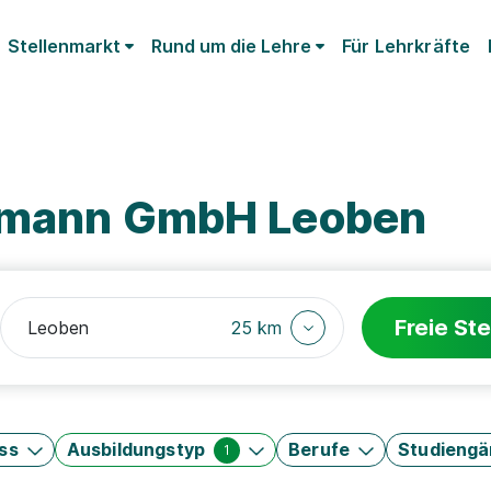
Stellenmarkt
Rund um die Lehre
Für Lehrkräfte
chmann GmbH Leoben
Freie Ste
25 km
ss
Ausbildungstyp
Berufe
Studieng
1