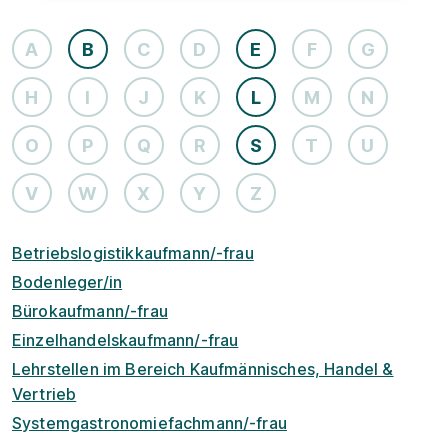
A
B
C
D
E
F
G
H
I
J
K
L
M
N
O
P
Q
R
S
T
U
V
W
X
Y
Z
Betriebslogistikkaufmann/-frau
Bodenleger/in
Bürokaufmann/-frau
Einzelhandelskaufmann/-frau
Lehrstellen im Bereich Kaufmännisches, Handel &
Vertrieb
Systemgastronomiefachmann/-frau