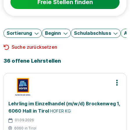
Freie Stellen finden
Sortierung
Beginn
Schulabschluss
Au
Suche zurücksetzen
36 offene Lehrstellen
Lehrling im Einzelhandel (m/w/d) Brockenweg 1,
6060 Hall in Tirol
HOFER KG
01.09.2026
6060 in Tirol