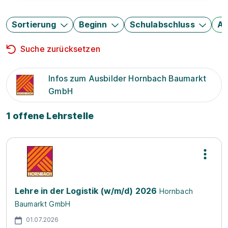
Sortierung
Beginn
Schulabschluss
Au
Suche zurücksetzen
Infos zum Ausbilder Hornbach Baumarkt
GmbH
1 offene Lehrstelle
Lehre in der Logistik (w/m/d) 2026
Hornbach
Baumarkt GmbH
01.07.2026