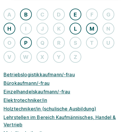
A
B
C
D
E
F
G
H
I
J
K
L
M
N
O
P
Q
R
S
T
U
V
W
X
Y
Z
Betriebslogistikkaufmann/-frau
Bürokaufmann/-frau
Einzelhandelskaufmann/-frau
Elektrotechniker/in
Holztechniker/in (schulische Ausbildung)
Lehrstellen im Bereich Kaufmännisches, Handel &
Vertrieb