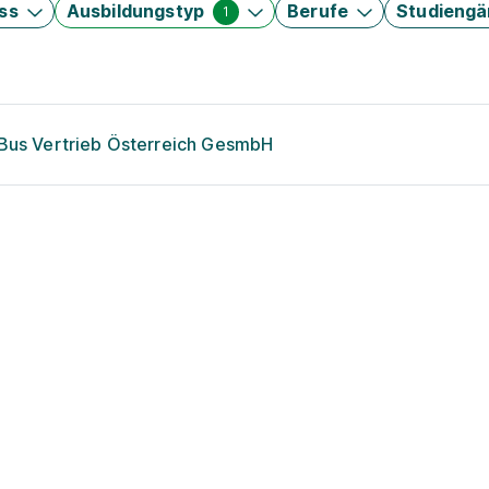
ss
Ausbildungstyp
Berufe
Studieng
1
 Bus Vertrieb Österreich GesmbH