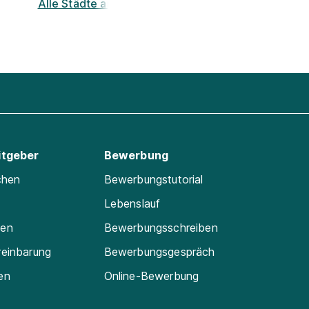
Alle Städte ansehen
itgeber
Bewerbung
chen
Bewerbungstutorial
Lebenslauf
ten
Bewerbungsschreiben
reinbarung
Bewerbungsgespräch
en
Online-Bewerbung