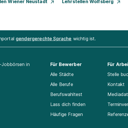
llen Wiener Neustadt
Lehrstellen Wolfsberg
enportal
gendergerechte Sprache
wichtig ist.
l-Jobbörsen in
Für Bewerber
Für Arbe
Alle Städte
Stelle bu
Alle Berufe
Kontakt
Berufswahltest
Mediada
Lass dich finden
Terminve
Häufige Fragen
Referenz