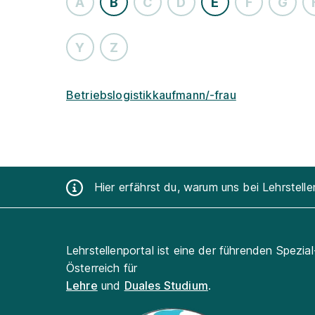
A
B
C
D
E
F
G
Y
Z
Betriebslogistikkaufmann/-frau
Hier erfährst du, warum uns bei Lehrstell
Lehrstellenportal ist eine der führenden Spezia
Österreich für
Lehre
und
Duales Studium
.