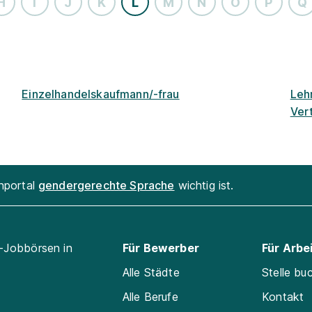
H
I
J
K
L
M
N
O
P
Q
Einzelhandelskaufmann/-frau
Leh
Ver
enportal
gendergerechte Sprache
wichtig ist.
l-Jobbörsen in
Für Bewerber
Für Arbe
Alle Städte
Stelle bu
Alle Berufe
Kontakt