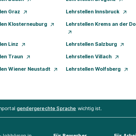
llen Graz
Lehrstellen Innsbruck
llen Klosterneuburg
Lehrstellen Krems an der D
len Linz
Lehrstellen Salzburg
llen Traun
Lehrstellen Villach
llen Wiener Neustadt
Lehrstellen Wolfsberg
enportal
gendergerechte Sprache
wichtig ist.
l-Jobbörsen in
Für Bewerber
Für Arbe