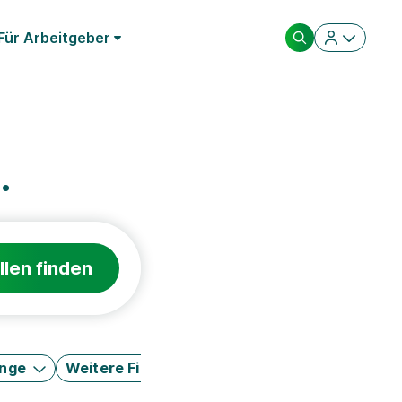
Für Arbeitgeber
.
llen finden
änge
Weitere Filter