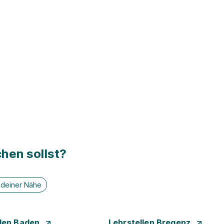
hen sollst?
n deiner Nähe
llen Baden
Lehrstellen Bregenz