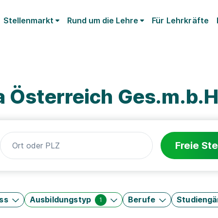
Stellenmarkt
Rund um die Lehre
Für Lehrkräfte
a Österreich Ges.m.b.H
Freie Ste
ss
Ausbildungstyp
Berufe
Studieng
1