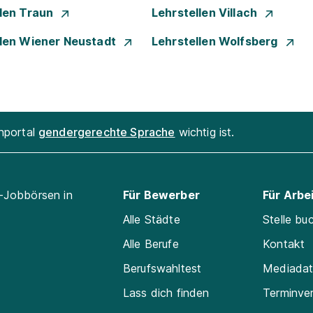
llen Traun
Lehrstellen Villach
llen Wiener Neustadt
Lehrstellen Wolfsberg
enportal
gendergerechte Sprache
wichtig ist.
l-Jobbörsen in
Für Bewerber
Für Arbe
Alle Städte
Stelle bu
Alle Berufe
Kontakt
Berufswahltest
Mediada
Lass dich finden
Terminve