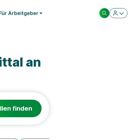
Für Arbeitgeber
ttal an
llen finden