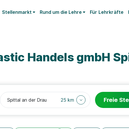
Stellenmarkt
Rund um die Lehre
Für Lehrkräfte
astic Handels gmbH Spi
Freie Ste
25 km