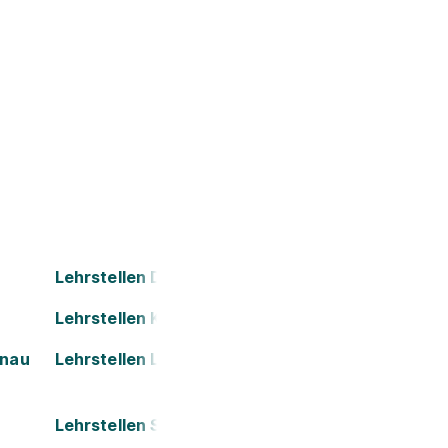
Lehrstellen Dornbirn
Lehrstellen Kapfenberg
onau
Lehrstellen Leoben
Lehrstellen St. Pölten