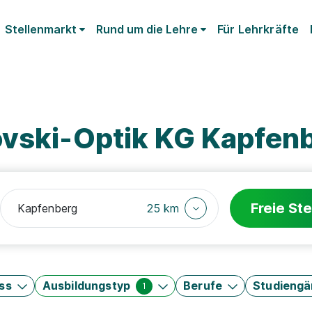
Stellenmarkt
Rund um die Lehre
Für Lehrkräfte
ovski-Optik KG Kapfen
Freie Ste
25 km
ss
Ausbildungstyp
Berufe
Studieng
1