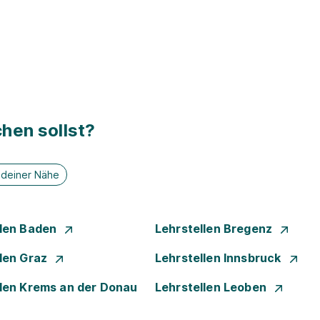
hen sollst?
n deiner Nähe
llen Baden
Lehrstellen Bregenz
llen Graz
Lehrstellen Innsbruck
llen Krems an der Donau
Lehrstellen Leoben