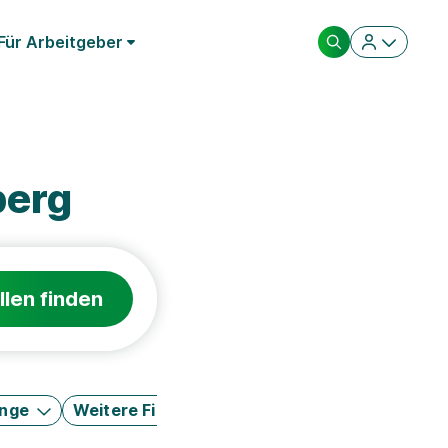
Für Arbeitgeber
berg
llen finden
änge
Weitere Filter