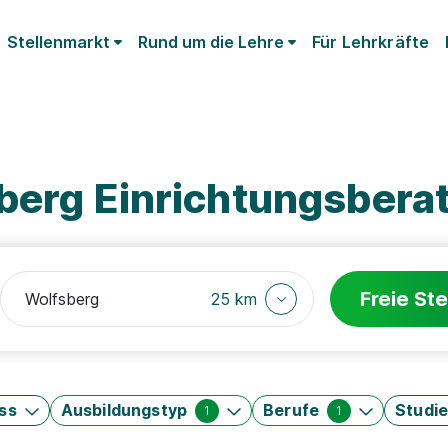
Stellenmarkt
Rund um die Lehre
Für Lehrkräfte
berg Einrichtungsberat
Freie Ste
25 km
ss
Ausbildungstyp
Berufe
Studi
1
1