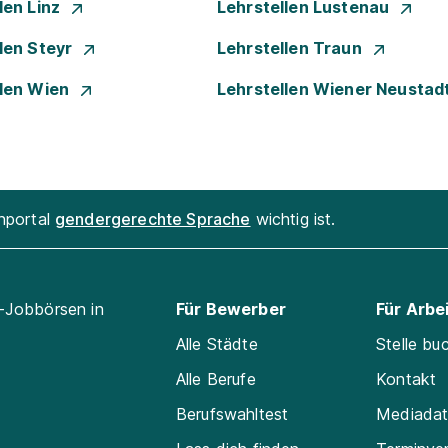
len Linz
Lehrstellen Lustenau
len Steyr
Lehrstellen Traun
llen Wien
Lehrstellen Wiener Neustad
enportal
gendergerechte Sprache
wichtig ist.
l-Jobbörsen in
Für Bewerber
Für Arbe
Alle Städte
Stelle bu
Alle Berufe
Kontakt
Berufswahltest
Mediada