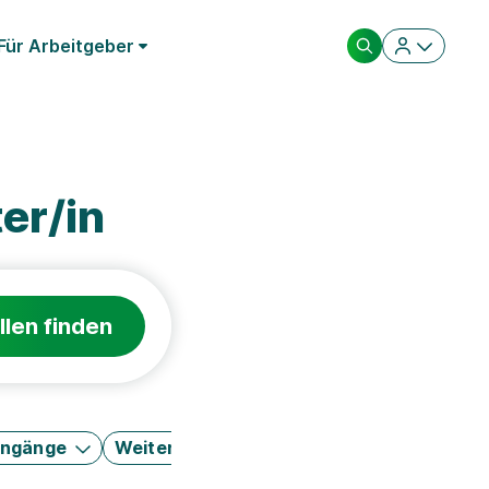
Für Arbeitgeber
er/in
llen finden
engänge
Weitere Filter