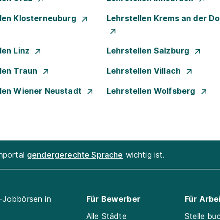
llen Klosterneuburg
Lehrstellen Krems an der D
len Linz
Lehrstellen Salzburg
llen Traun
Lehrstellen Villach
llen Wiener Neustadt
Lehrstellen Wolfsberg
enportal
gendergerechte Sprache
wichtig ist.
l-Jobbörsen in
Für Bewerber
Für Arbe
Alle Städte
Stelle bu