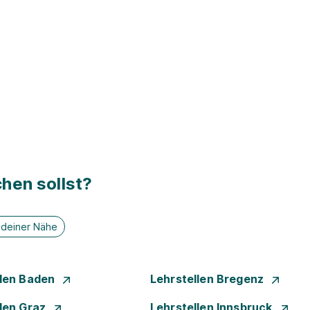
hen sollst?
n deiner Nähe
llen Baden
Lehrstellen Bregenz
llen Graz
Lehrstellen Innsbruck