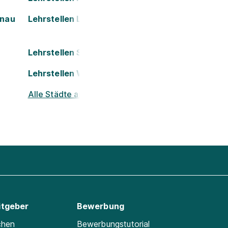
onau
Lehrstellen Leoben
Lehrstellen St. Pölten
Lehrstellen Wels
Alle Städte ansehen
itgeber
Bewerbung
chen
Bewerbungstutorial