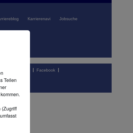
rriereblog
Karrierenavi
Jobsuche
FAQ
LinkedIn
Facebook
en
s Teilen
ner
SA kommen.
(Zugriff
 umfasst