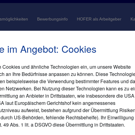
gsmöglichkeiten
Bewerbungsinfo
HOFER als Arbeitgeber
Ka
e im Angebot: Cookies
n Cookies und ähnliche Technologien ein, um unsere Website
enschutzhinweis / Impressum
Security Policy
Gender-Hinweis
ch an Ihre Bedürfnisse anpassen zu können. Diese Technologi
er.at
© 2026 HOFER KG
en beispielsweise die Verwendung bestimmter Features und da
len Netzwerken. Bei Nutzung dieser Technologien kann es zu ei
mittlung an Anbieter in Drittstaaten, wie insbesondere die U
A laut Europäischem Gerichtshof kein angemessenes
tzniveau aufweist, bestehen aufgrund der Übermittlung Risiken 
 durch US-Behörden, fehlende Rechtsbehelfe). Ihr Einwilligung
 49 Abs. 1 lit. a DSGVO diese Übermittlung in Drittstaaten.