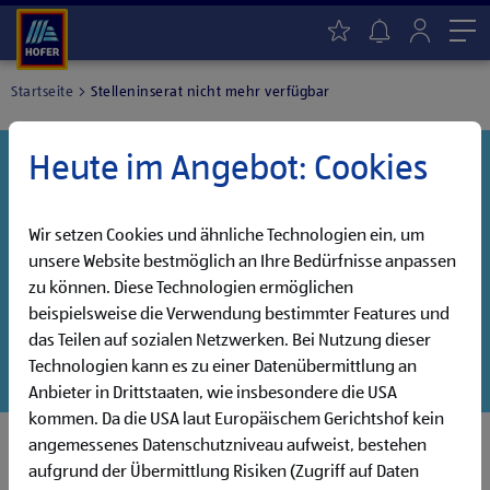
Me
Startseite
Stelleninserat nicht mehr verfügbar
Heute im Angebot: Cookies
Danke für dein Interesse!
Diese Stelle wurde leider bereits besetzt, aber wir
haben noch weitere Jobs, die auf dich warten!
Wir setzen Cookies und ähnliche Technologien ein, um
unsere Website bestmöglich an Ihre Bedürfnisse anpassen
Entdecke unsere offenen Jobs oder abonniere deinen
zu können. Diese Technologien ermöglichen
persönlichen Jobalarm:
beispielsweise die Verwendung bestimmter Features und
das Teilen auf sozialen Netzwerken. Bei Nutzung dieser
Jobsuche
Jobalarm
Technologien kann es zu einer Datenübermittlung an
Anbieter in Drittstaaten, wie insbesondere die USA
kommen. Da die USA laut Europäischem Gerichtshof kein
angemessenes Datenschutzniveau aufweist, bestehen
aufgrund der Übermittlung Risiken (Zugriff auf Daten