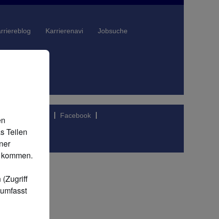
rriereblog
Karrierenavi
Jobsuche
FAQ
LinkedIn
Facebook
en
s Teilen
ner
SA kommen.
(Zugriff
 umfasst