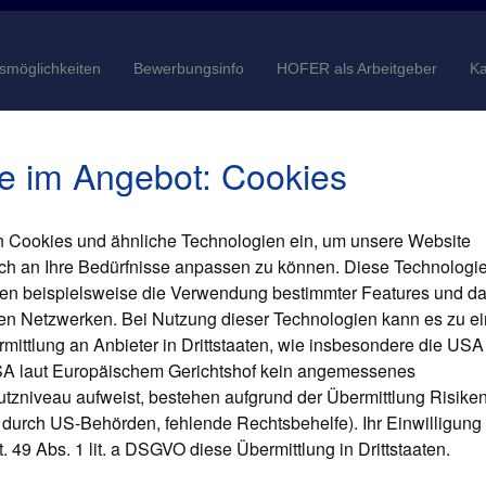
gsmöglichkeiten
Bewerbungsinfo
HOFER als Arbeitgeber
Ka
e im Angebot: Cookies
n Cookies und ähnliche Technologien ein, um unsere Website
enschutzhinweis / Impressum
Security Policy
Gender-Hinweis
ch an Ihre Bedürfnisse anpassen zu können. Diese Technologi
er.at
© 2026 HOFER KG
en beispielsweise die Verwendung bestimmter Features und da
len Netzwerken. Bei Nutzung dieser Technologien kann es zu ei
mittlung an Anbieter in Drittstaaten, wie insbesondere die U
A laut Europäischem Gerichtshof kein angemessenes
tzniveau aufweist, bestehen aufgrund der Übermittlung Risiken 
 durch US-Behörden, fehlende Rechtsbehelfe). Ihr Einwilligung
 49 Abs. 1 lit. a DSGVO diese Übermittlung in Drittstaaten.