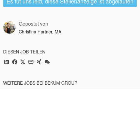
Es tut uns leid, diese Stellenanzeige ist abgelaufen
Gepostet von
Christina Hartner, MA
DIESEN JOB TEILEN
WEITERE JOBS BEI BEKUM GROUP
Instandhaltungstechniker - allgemein (m/w/d)
Traismauer, Austria
Maschinenbautechniker (m/w/d)
Traismauer, Austria
Zerspanungstechniker (m/w/d)
Traismauer, Austria
Alle Jobs anzeigen