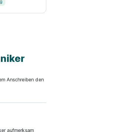
ng
niker
inem Anschreiben den
iker aufmerksam