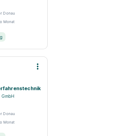
er Donau
ro Monat
ng
rfahrenstechnik
a GmbH
er Donau
ro Monat