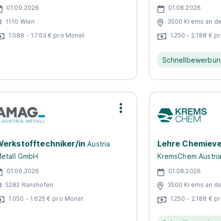
01.09.2026
01.08.2026
1110 Wien
3500 Krems an d
1.089 - 1.763 € pro Monat
1.250 - 2.188 € p
Schnellbewerbu
erkstofftechniker/in
Lehre Chemieve
Austria
etall GmbH
KremsChem Austri
01.09.2026
01.08.2026
5282 Ranshofen
3500 Krems an d
1.050 - 1.625 € pro Monat
1.250 - 2.188 € p