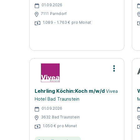
01.09.2026
7111 Parndorf
1.089 - 1.763 € pro Monat
Lehrling Köchin:Koch m/w/d
W
Vivea
Hotel Bad Traunstein
M
01.09.2026
3632 Bad Traunstein
1.050 € pro Monat