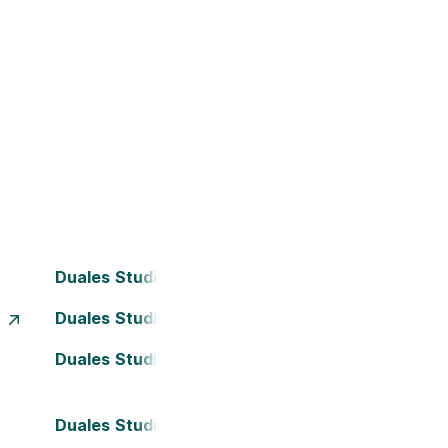
Duales Studium Dornbirn
g
Duales Studium Klagenfurt
Duales Studium Leonding
Duales Studium St. Pölten