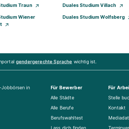
Studium Traun
Duales Studium Villach
Studium Wiener
Duales Studium Wolfsberg
dt
enportal
gendergerechte Sprache
wichtig ist.
l-Jobbörsen in
Für Bewerber
Für Arbe
Alle Städte
Stelle bu
Alle Berufe
Kontakt
Berufswahltest
Mediada
Lass dich finden
Terminve