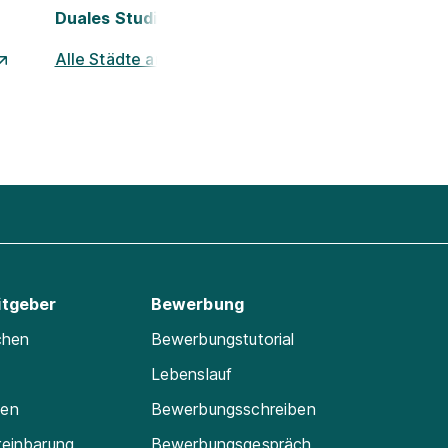
Duales Studium Wels
Alle Städte ansehen
itgeber
Bewerbung
chen
Bewerbungstutorial
Lebenslauf
ten
Bewerbungsschreiben
reinbarung
Bewerbungsgespräch