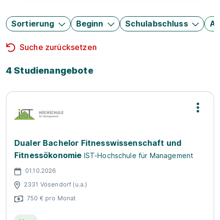
Sortierung
Beginn
Schulabschluss
Au
Suche zurücksetzen
4 Studienangebote
Dualer Bachelor Fitnesswissenschaft und
Fitnessökonomie
IST-Hochschule für Management
01.10.2026
2331 Vösendorf (u.a.)
750 € pro Monat