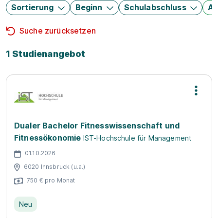
Sortierung
Beginn
Schulabschluss
Au
Suche zurücksetzen
1 Studienangebot
Dualer Bachelor Fitnesswissenschaft und
Fitnessökonomie
IST-Hochschule für Management
01.10.2026
6020 Innsbruck (u.a.)
750 € pro Monat
Neu