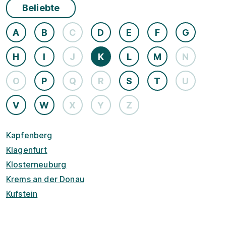
Beliebte
A
B
C
D
E
F
G
H
I
J
K
L
M
N
O
P
Q
R
S
T
U
V
W
X
Y
Z
Kapfenberg
Klagenfurt
Klosterneuburg
Krems an der Donau
Kufstein