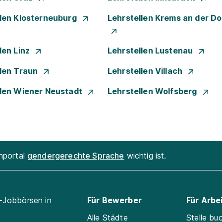
llen Klosterneuburg
Lehrstellen Krems an der D
len Linz
Lehrstellen Lustenau
llen Traun
Lehrstellen Villach
llen Wiener Neustadt
Lehrstellen Wolfsberg
enportal
gendergerechte Sprache
wichtig ist.
l-Jobbörsen in
Für Bewerber
Für Arbe
Alle Städte
Stelle bu