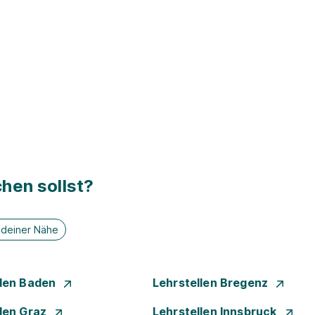
hen sollst?
n deiner Nähe
llen Baden
Lehrstellen Bregenz
llen Graz
Lehrstellen Innsbruck