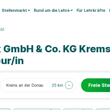
Stellenmarkt
Rund um die Lehre
Für Lehrkräfte
/in
ux GmbH & Co. KG Krems
ur/in
Freie Ste
25 km