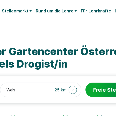
Stellenmarkt
Rund um die Lehre
Für Lehrkräfte
er Gartencenter Österr
ls Drogist/in
Freie Ste
25 km