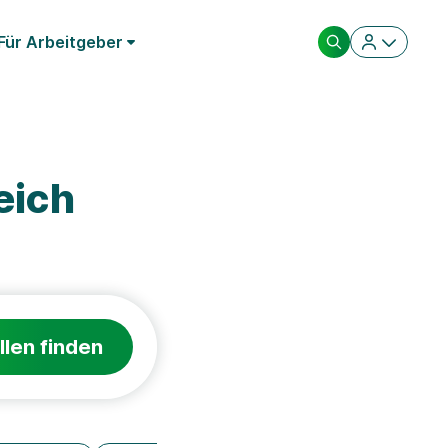
Für Arbeitgeber
eich
llen finden