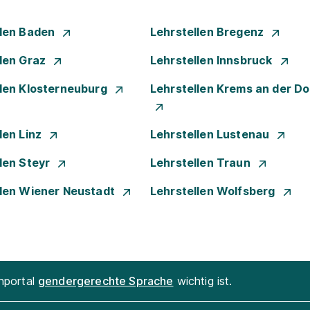
llen Baden
Lehrstellen Bregenz
llen Graz
Lehrstellen Innsbruck
llen Klosterneuburg
Lehrstellen Krems an der D
len Linz
Lehrstellen Lustenau
len Steyr
Lehrstellen Traun
llen Wiener Neustadt
Lehrstellen Wolfsberg
enportal
gendergerechte Sprache
wichtig ist.