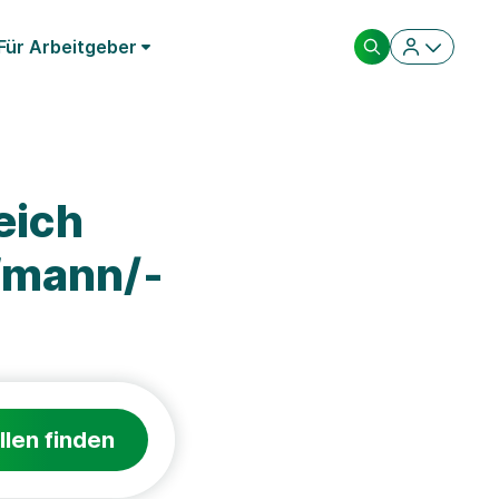
Für Arbeitgeber
eich
fmann/-
llen finden