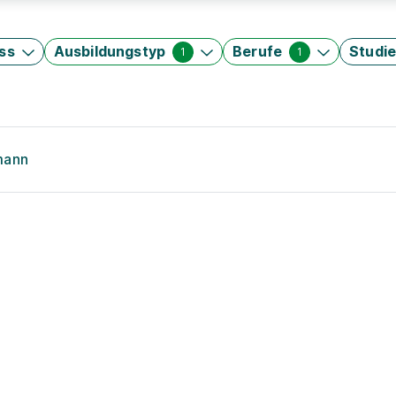
ss
Ausbildungstyp
Berufe
Studi
1
1
mann