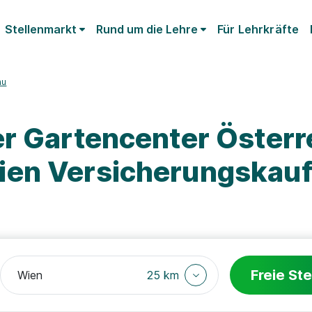
Stellenmarkt
Rund um die Lehre
Für Lehrkräfte
au
er Gartencenter Österr
ien Versicherungskau
Freie Ste
25 km