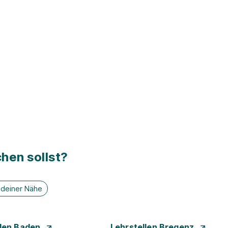
hen sollst?
n deiner Nähe
llen Baden
Lehrstellen Bregenz