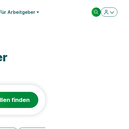
Für Arbeitgeber
er
llen finden