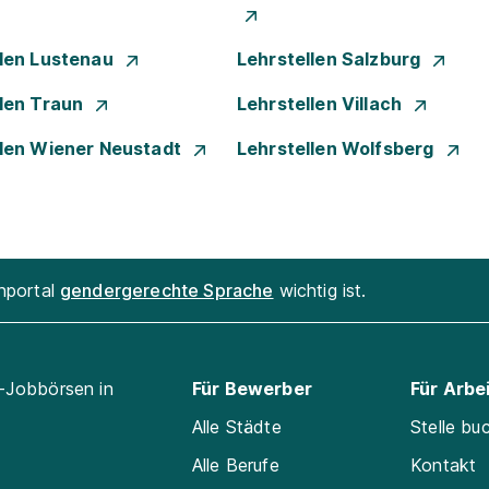
llen Lustenau
Lehrstellen Salzburg
llen Traun
Lehrstellen Villach
llen Wiener Neustadt
Lehrstellen Wolfsberg
enportal
gendergerechte Sprache
wichtig ist.
l-Jobbörsen in
Für Bewerber
Für Arbe
Alle Städte
Stelle bu
Alle Berufe
Kontakt