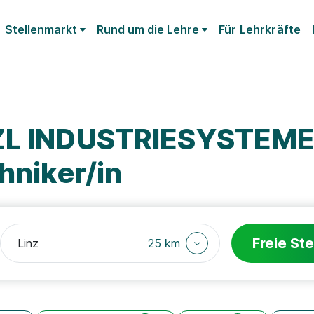
Stellenmarkt
Rund um die Lehre
Für Lehrkräfte
NZL INDUSTRIESYSTEM
hniker/in
Freie Ste
25 km