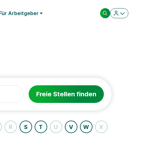
Für Arbeitgeber
Freie Stellen finden
R
S
T
U
V
W
X