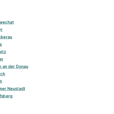
wechat
yr
ckerau
s
nitz
un
ln an der Donau
ach
n
ner Neustadt
fsberg