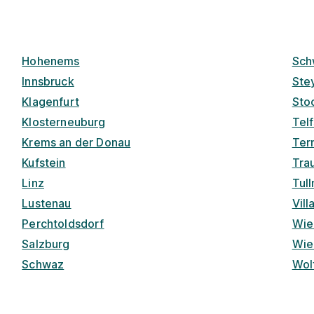
Hohenems
Sch
Innsbruck
Ste
Klagenfurt
Sto
Klosterneuburg
Telf
Krems an der Donau
Ter
Kufstein
Tra
Linz
Tul
Lustenau
Vill
Perchtoldsdorf
Wie
Salzburg
Wie
Schwaz
Wol