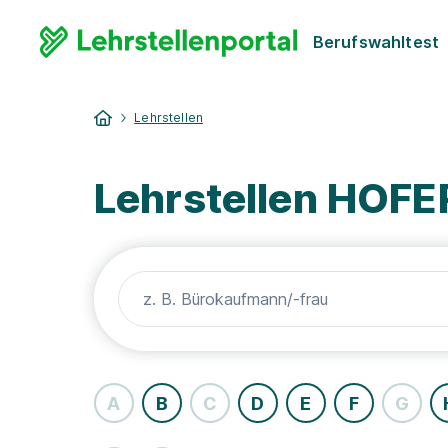
Berufswahltest
Lehrstellen
Lehrstellen HOFER
A
B
C
D
E
F
G