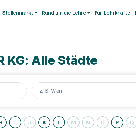
Stellenmarkt
Rund um die Lehre
Für Lehrkräfte
 KG: Alle Städte
H
I
J
K
L
M
N
O
P
Q