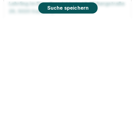
Lehrling im Einzelhandel (m/w/d) Fürbergstraße
Suche speichern
29, 5020 Salzburg
HOFER KG
01.09.2026
5020 Salzburg
Lehrling im Einzelhandel (m/w/d) Amraser-See-
Straße 56a, 6020 Innsbruck
HOFER KG
01.09.2026
6020 Innsbruck