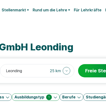
Stellenmarkt
Rund um die Lehre
Für Lehrkräfte
K GmbH Leonding
Freie Ste
25 km
ss
Ausbildungstyp
Berufe
Studieng
1