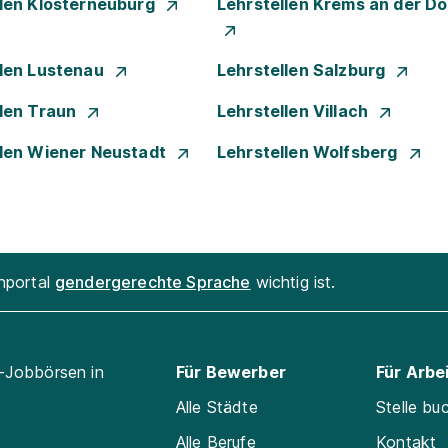
llen Klosterneuburg
Lehrstellen Krems an der D
llen Lustenau
Lehrstellen Salzburg
llen Traun
Lehrstellen Villach
llen Wiener Neustadt
Lehrstellen Wolfsberg
enportal
gendergerechte Sprache
wichtig ist.
l-Jobbörsen in
Für Bewerber
Für Arbe
Alle Städte
Stelle bu
Alle Berufe
Kontakt