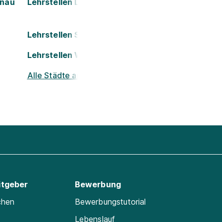
onau
Lehrstellen Leoben
Lehrstellen St. Pölten
Lehrstellen Wels
Alle Städte ansehen
itgeber
Bewerbung
chen
Bewerbungstutorial
Lebenslauf