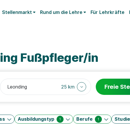
Stellenmarkt
Rund um die Lehre
Für Lehrkräfte
ing Fußpfleger/in
Freie Ste
25 km
ss
Ausbildungstyp
Berufe
Studi
1
1