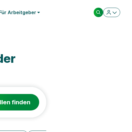
Für Arbeitgeber
der
llen finden