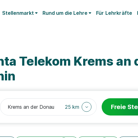
Stellenmarkt
Rund um die Lehre
Für Lehrkräfte
nta Telekom Krems an 
hin
Freie Ste
25 km