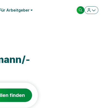
Für Arbeitgeber
mann/-
llen finden