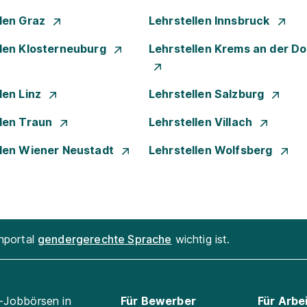
llen Graz
Lehrstellen Innsbruck
llen Klosterneuburg
Lehrstellen Krems an der D
len Linz
Lehrstellen Salzburg
llen Traun
Lehrstellen Villach
llen Wiener Neustadt
Lehrstellen Wolfsberg
enportal
gendergerechte Sprache
wichtig ist.
l-Jobbörsen in
Für Bewerber
Für Arbe