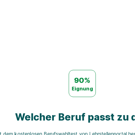
90%
Eignung
Welcher Beruf passt zu d
t dem kostenlosen Berufswahltest von Lehrstellenportal her