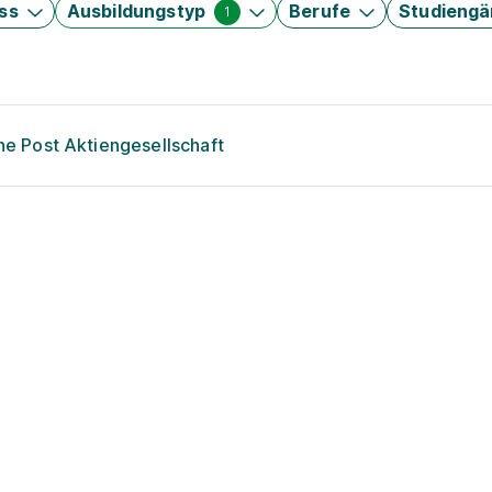
ss
Ausbildungstyp
Berufe
Studieng
1
he Post Aktiengesellschaft