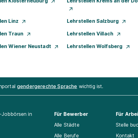
llen Klosterneuburg
Lehrstellen Krems an der D
len Linz
Lehrstellen Salzburg
llen Traun
Lehrstellen Villach
llen Wiener Neustadt
Lehrstellen Wolfsberg
enportal
gendergerechte Sprache
wichtig ist.
l-Jobbörsen in
Für Bewerber
Für Arbe
Alle Städte
Stelle bu
Alle Berufe
Kontakt