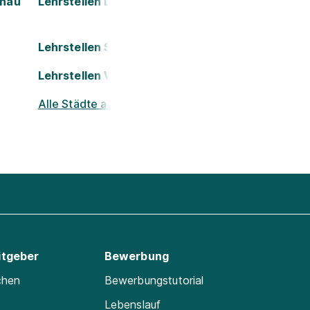
onau
Lehrstellen Leoben
Lehrstellen St. Pölten
Lehrstellen Wels
Alle Städte ansehen
itgeber
Bewerbung
chen
Bewerbungstutorial
Lebenslauf