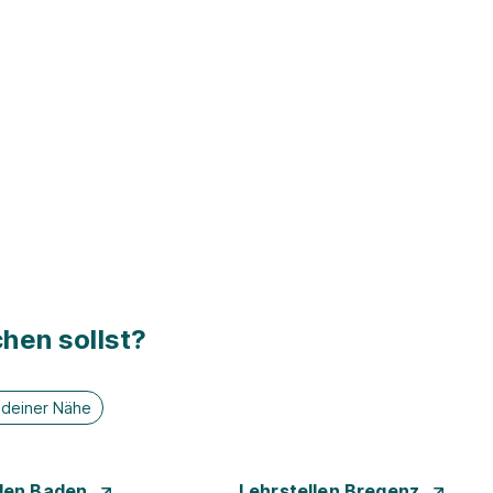
hen sollst?
n deiner Nähe
llen Baden
Lehrstellen Bregenz