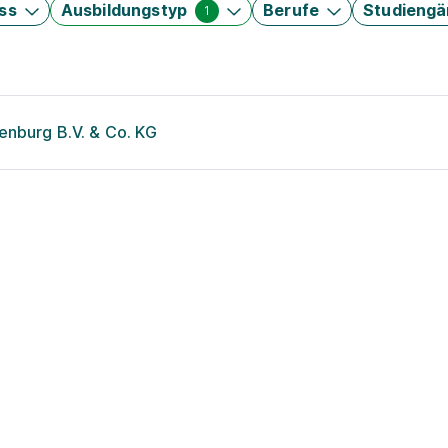
ss
Ausbildungstyp
Berufe
Studieng
1
enburg B.V. & Co. KG