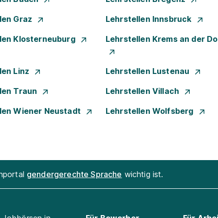
llen Graz
Lehrstellen Innsbruck
llen Klosterneuburg
Lehrstellen Krems an der D
len Linz
Lehrstellen Lustenau
llen Traun
Lehrstellen Villach
llen Wiener Neustadt
Lehrstellen Wolfsberg
enportal
gendergerechte Sprache
wichtig ist.