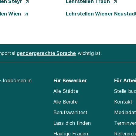
len Steyr
Lehrstellen Traun
llen Wien
Lehrstellen Wiener Neustad
enportal
gendergerechte Sprache
wichtig ist.
l-Jobbörsen in
Für Bewerber
Für Arbe
Alle Städte
Stelle bu
Alle Berufe
Kontakt
Berufswahltest
Mediada
Lass dich finden
Terminve
Häufige Fragen
Referenz