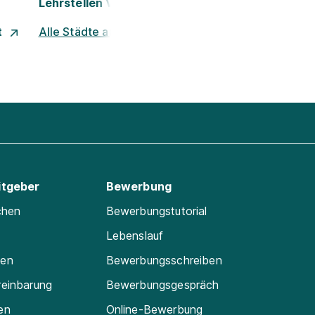
Lehrstellen Villach
t
Alle Städte ansehen
itgeber
Bewerbung
chen
Bewerbungstutorial
Lebenslauf
ten
Bewerbungsschreiben
reinbarung
Bewerbungsgespräch
en
Online-Bewerbung