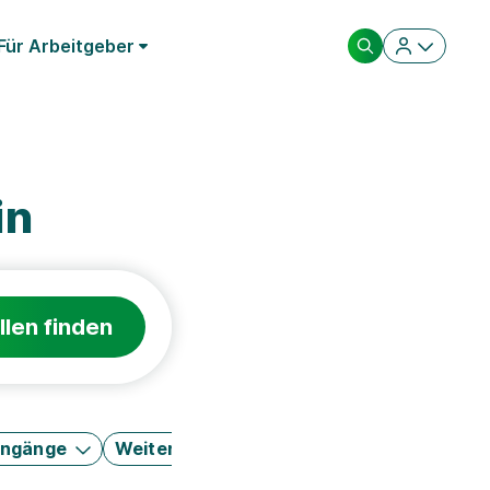
Für Arbeitgeber
in
llen finden
engänge
Weitere Filter