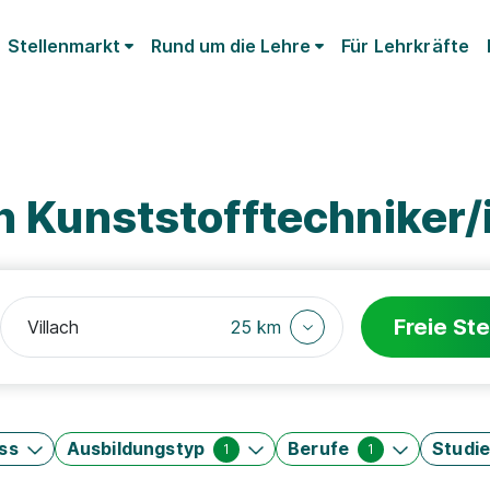
Stellenmarkt
Rund um die Lehre
Für Lehrkräfte
ch Kunststofftechniker/
Freie Ste
25 km
ss
Ausbildungstyp
Berufe
Studi
1
1