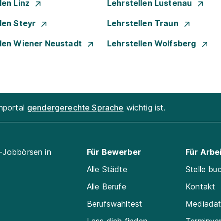
len Linz
Lehrstellen Lustenau
len Steyr
Lehrstellen Traun
llen Wiener Neustadt
Lehrstellen Wolfsberg
enportal
gendergerechte Sprache
wichtig ist.
l-Jobbörsen in
Für Bewerber
Für Arbe
Alle Städte
Stelle bu
Alle Berufe
Kontakt
Berufswahltest
Mediada