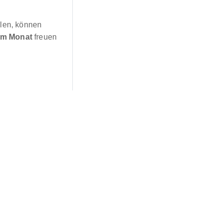
llen, können
im Monat
freuen
ses