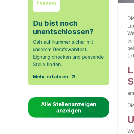
Eignung
Di
Du bist noch
Lip
unentschlossen?
We
vo
Geh auf Nummer sicher mit
be
unserem Berufswahltest.
1.
Eignung checken und passende
Stelle finden.
L
Mehr erfahren
S
am
Alle Stellenanzeigen
Die
anzeigen
U
We