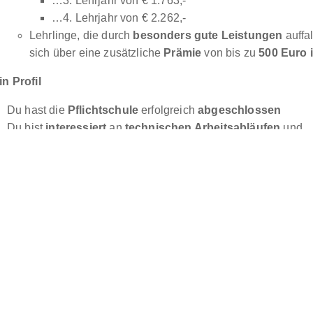
…3. Lehrjahr von € 1.763,-
…4. Lehrjahr von € 2.262,-
Lehrlinge, die durch
besonders gute Leistungen
auffa
sich über eine zusätzliche
Prämie
von bis zu
500 Euro 
in Profil
Du hast die
Pflichtschule
erfolgreich
abgeschlossen
Du bist
interessiert
an
technischen Arbeitsabläufen
und
Produktionsverfahren
Du
verfügst
über
handwerkliches Geschick
Du bist
motiviert
und interessiert
Neues zu lernen
Du verfügst über
höfliche
Umgangsformen
Dir bereitet die
Zusammenarbeit
mit Kolleg*innen Freude
Du bist
verlässlich
,
pünktlich
und
ordentlich
ine Lehrinhalte
Planen der Arbeitsabläufe und vorbereiten des Druckprozes
Aufbereiten digitaler und analoger Daten