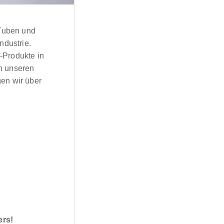
Tuben und
ndustrie.
-Produkte in
An unseren
gen wir über
ers!