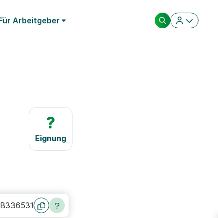
Für Arbeitgeber
?
Eignung
AB336531