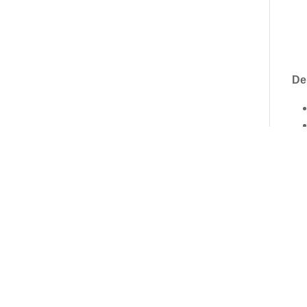
De
De