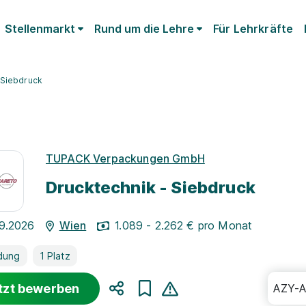
Stellenmarkt
Rund um die Lehre
Für Lehrkräfte
 Siebdruck
TUPACK Verpackungen GmbH
Drucktechnik - Siebdruck
09.2026
Wien
1.089 - 2.262 € pro Monat
dung
1 Platz
tzt bewerben
AZY-
Teilen