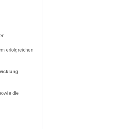
ten
em erfolgreichen
wicklung
 sowie die