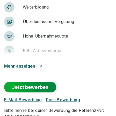
Weiter­bildung
Über­durch­schn. Ver­gü­tung
Hohe Über­nah­me­quote
Betr. Alters­vor­sorge
Gute An­bin­dung
Mehr anzeigen
Events
Jetzt bewerben
Flexible Arbeitszeit
E-Mail-Bewerbung
Post-Bewerbung
(Optionaler) Auslandsaufenthalt
Bitte nenne bei deiner Bewerbung die Referenz-Nr: