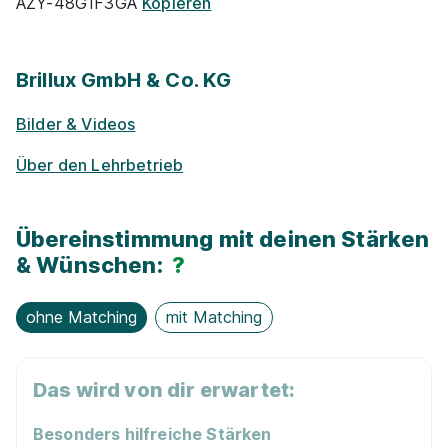
AZY-48G1F3GA
Kopieren
Rabatte
Brillux GmbH & Co. KG
Park­plätze
Bilder & Videos
Ge­sund­heits­maß­nah­men
Über den Lehrbetrieb
Vermögens­wirksame Leistungen
Übereinstimmung mit deinen Stärken
Zu­satz­qua­li­fi­ka­tio­nen
& Wünschen:
?
Events für Schü­ler / Stu­die­ren­de
ohne Matching
mit Matching
Praktikums-Pool
Das wird von dir erwartet:
E-Lear­ning / On­line-Kur­se
Besonders hilfreiche Stärken