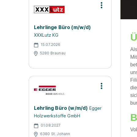
Lehrlinge Büro (m/w/d)
Ü
XXXLutz KG
15.07.2026
Al
5280 Braunau
Mi
be
un
Fil
di
sic
bun
Lehrling Büro (w/m/d)
Egger
B
Holzwerkstoffe GmbH
01.08.2027
Vol
6380 St. Johann