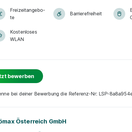
Frei­zeit­an­ge­bo­
E
Barriere­frei­heit
te
O
Kostenloses
WLAN
tzt bewerben
nenne bei deiner Bewerbung die Referenz-Nr: LSP-8a8a95
ömax Österreich GmbH