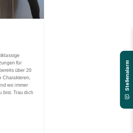
tklassige
zungen für
Stellenalarm
ereits über 20
en Charakteren,
 und wo immer
 bist. Trau dich