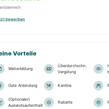
erösterreich
tzt bewerben
eine Vorteile
Über­durch­schn.
Weiter­bildung
Ver­gü­tung
Gute An­bin­dung
Kantine
(Optionaler)
Rabatte
Auslandsaufenthalt