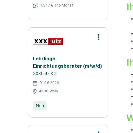
I
1.347 € pro Monat
Lehrlinge
I
Einrichtungsberater (m/w/d)
XXXLutz KG
01.08.2026
4600 Wels
Neu
W