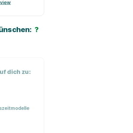
rview
Wünschen:
?
f dich zu:
szeitmodelle