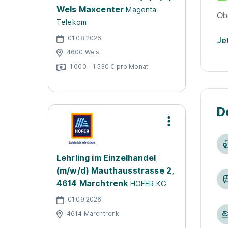
Wels Maxcenter
Magenta
Ob
Telekom
01.08.2026
Je
4600 Wels
1.000 - 1.530 € pro Monat
D
Lehrling im Einzelhandel
(m/w/d) Mauthausstrasse 2,
4614 Marchtrenk
HOFER KG
01.09.2026
4614 Marchtrenk