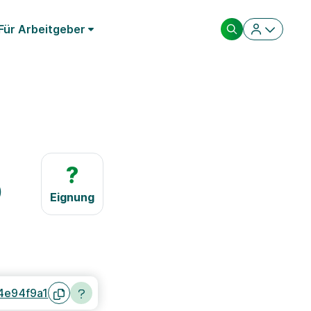
Für Arbeitgeber
?
)
Eignung
4e94f9a1