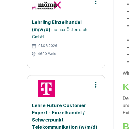
Lehrling Einzelhandel
(m/w/d)
mömax Österreich
GmbH
01.08.2026
4600 Wels
Wi
K
Dei
Lehre Future Customer
und
Expert - Einzelhandel /
Ext
Schwerpunkt
B
Telekommunikation (w/m/d)