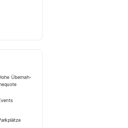
Hohe Über­nah­
me­quote
Events
Park­plätze