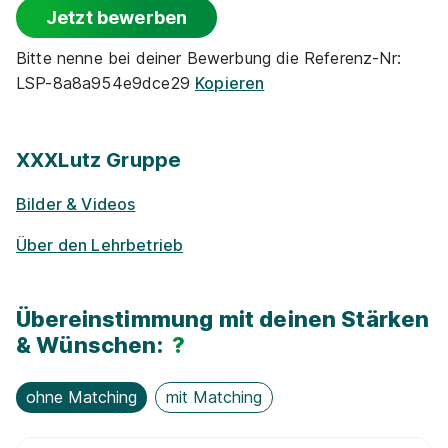
Jetzt bewerben
Rabatte
Bitte nenne bei deiner Bewerbung die Referenz-Nr:
LSP-8a8a954e9dce29
Kopieren
Park­plätze
Barriere­frei­heit
XXXLutz Gruppe
Bilder & Videos
Ge­sund­heits­maß­nah­men
Über den Lehrbetrieb
Fit­ness­stu­dio
Übereinstimmung mit deinen Stärken
E-Lear­ning / On­line-Kur­se
& Wünschen:
?
Nachhaltigkeit / Umweltschutz
ohne Matching
mit Matching