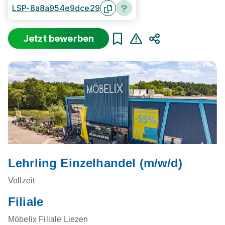
LSP-8a8a954e9dce29
Jetzt bewerben
Teilen
Lehrling Einzelhandel (m/w/d)
Vollzeit
Filiale
Möbelix Filiale Liezen