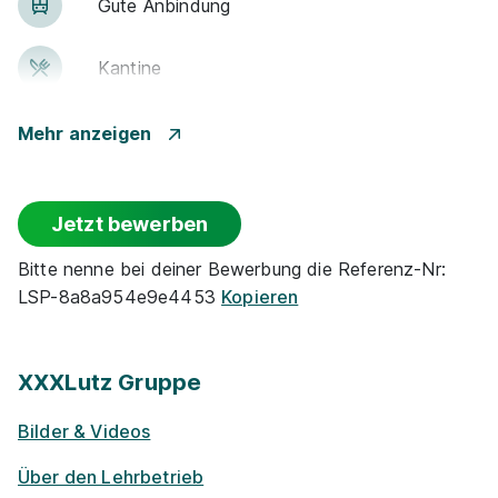
Gute An­bin­dung
Kantine
Events
Mehr anzeigen
Flexible Arbeitszeit
Jetzt bewerben
Rabatte
Bitte nenne bei deiner Bewerbung die Referenz-Nr:
LSP-8a8a954e9e4453
Kopieren
Park­plätze
Barriere­frei­heit
XXXLutz Gruppe
Bilder & Videos
Ge­sund­heits­maß­nah­men
Über den Lehrbetrieb