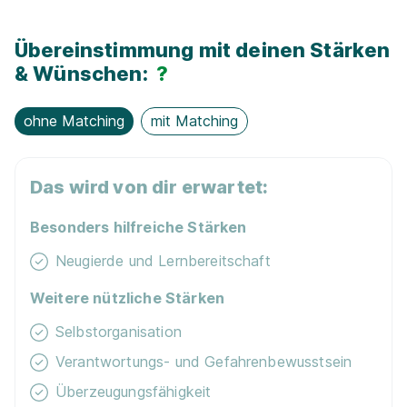
Fit­ness­stu­dio
Übereinstimmung mit deinen Stärken
E-Lear­ning / On­line-Kur­se
& Wünschen:
?
Nachhaltigkeit / Umweltschutz
ohne Matching
mit Matching
Das wird von dir erwartet:
Besonders hilfreiche Stärken
Neugierde und Lernbereitschaft
Weitere nützliche Stärken
Selbstorganisation
Verantwortungs- und Gefahrenbewusstsein
Überzeugungsfähigkeit