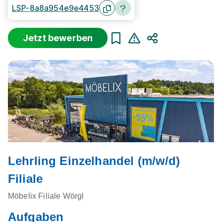
LSP-8a8a954e9e4453
Jetzt bewerben
Teilen
Lehrling Einzelhandel (m/w/d)
Filiale
Möbelix Filiale Wörgl
Aufgaben